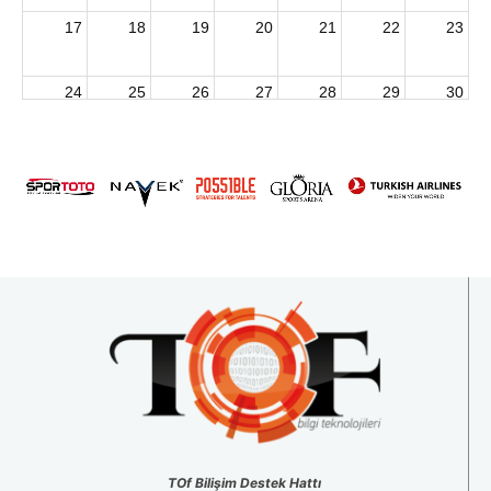
17
18
19
20
21
22
23
24
25
26
27
28
29
30
2026 U15 & U13 Açık Hava Türkiye Şampiyonası
31
1
2
3
4
5
6
TOf Bilişim Destek Hattı