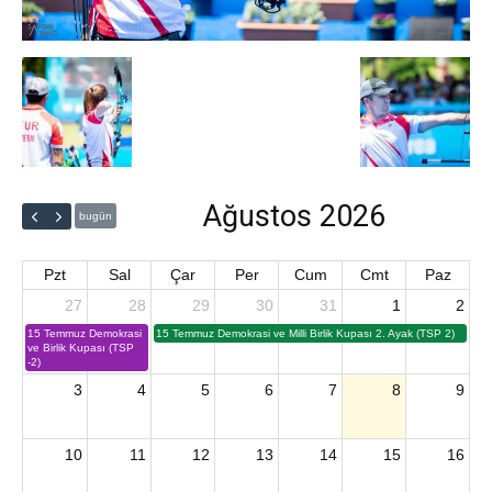
Ağustos 2026
bugün
Pzt
Sal
Çar
Per
Cum
Cmt
Paz
27
28
29
30
31
1
2
15 Temmuz Demokrasi
15 Temmuz Demokrasi ve Milli Birlik Kupası 2. Ayak (TSP 2)
ve Birlik Kupası (TSP
-2)
3
4
5
6
7
8
9
10
11
12
13
14
15
16