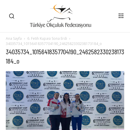
Ana Sayfa
6. Fetih Kupası Sona Erdi
34035734_10156418357704190_2462582330238173184_o
34035734_10156418357704190_2462582330238173
184_o