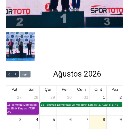
Ağustos 2026
bugün
Pzt
Sal
Çar
Per
Cum
Cmt
Paz
27
28
29
30
31
1
2
15 Temmuz Demokrasi
15 Temmuz Demokrasi ve Milli Birlik Kupası 2. Ayak (TSP 2)
ve Birlik Kupası (TSP
-2)
3
4
5
6
7
8
9