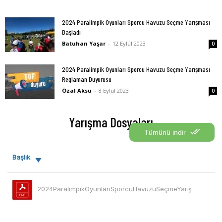
2024 Paralimpik Oyunları Sporcu Havuzu Seçme Yarışması
Başladı
Batuhan Yaşar
-
12 Eylül 2023
0
2024 Paralimpik Oyunları Sporcu Havuzu Seçme Yarışması
Reglaman Duyurusu
Özal Aksu
-
8 Eylül 2023
0
Yarışma Dosyaları
Tümünü indir
Başlık
İ
2024ParalimpikOyunlarıSporcuHavuzuSeçmeYarışmasıReglaman