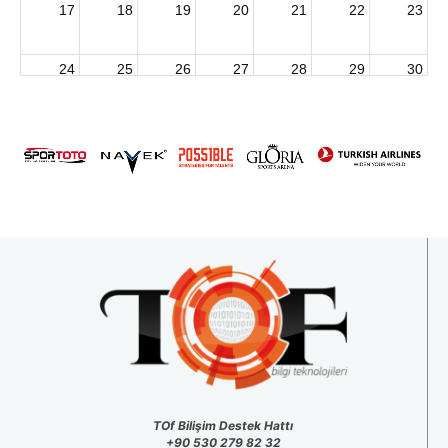
17
18
19
20
21
22
23
24
25
26
27
28
29
30
2026 U15 & U13 Açık Hava Türkiye Şampiyonası
31
1
2
3
4
5
6
TOf Bilişim Destek Hattı
+90 530 279 82 32