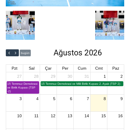
Ağustos 2026
bugün
Pzt
Sal
Çar
Per
Cum
Cmt
Paz
27
28
29
30
31
1
2
15 Temmuz Demokrasi
15 Temmuz Demokrasi ve Milli Birlik Kupası 2. Ayak (TSP 2)
ve Birlik Kupası (TSP
-2)
3
4
5
6
7
8
9
10
11
12
13
14
15
16