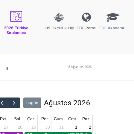
2026 Türkiye
U15 Okçuluk Ligi
TOF Portal
TOF Akademi
Sıralaması
8 Ağustos 2026
Ağustos 2026
bugün
Pzt
Sal
Çar
Per
Cum
Cmt
Paz
27
28
29
30
31
1
2