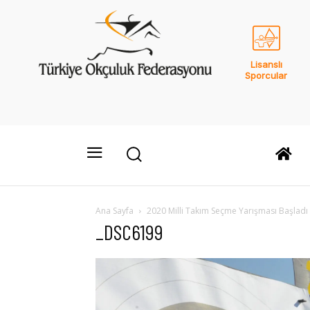
Lisanslı
Sporcular
Ana Sayfa
2020 Milli Takım Seçme Yarışması Başladı
_DSC6199