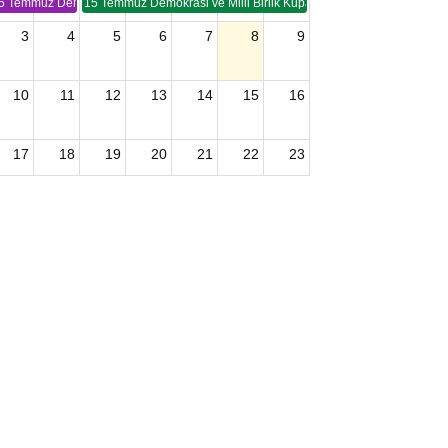
5 Temmuz Demokrasi ve Birlik Kupası (TSP -2)
15 Temmuz Demokrasi ve Milli Birlik Kupası 2. Ayak (TSP 2)
3
4
5
6
7
8
9
10
11
12
13
14
15
16
17
18
19
20
21
22
23
24
25
26
27
28
29
30
2026 U15 & U13 Açık Hava Türkiye Şampiyonası
31
1
2
3
4
5
6