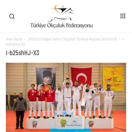
Ana Sayfa
2020 Göztepe Salon Okçuluk Türkiye Kupası Sona Erdi
i-
b25shHJ-X3
i-b25shHJ-X3