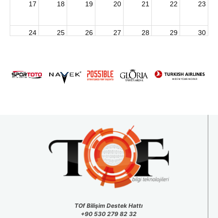
17
18
19
20
21
22
23
24
25
26
27
28
29
30
2026 U15 & U13 Açık Hava Türkiye Şampiyonası
31
1
2
3
4
5
6
TOf Bilişim Destek Hattı
+90 530 279 82 32