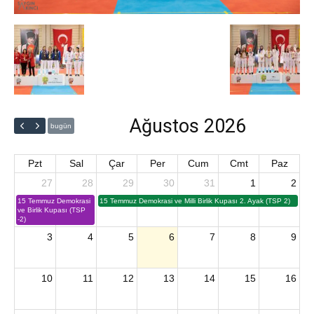
Ağustos 2026
bugün
Pzt
Sal
Çar
Per
Cum
Cmt
Paz
27
28
29
30
31
1
2
15 Temmuz Demokrasi
15 Temmuz Demokrasi ve Milli Birlik Kupası 2. Ayak (TSP 2)
ve Birlik Kupası (TSP
-2)
3
4
5
6
7
8
9
10
11
12
13
14
15
16