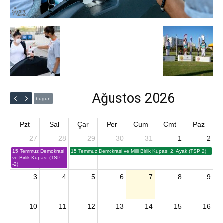
Ağustos 2026
bugün
Pzt
Sal
Çar
Per
Cum
Cmt
Paz
27
28
29
30
31
1
2
15 Temmuz Demokrasi
15 Temmuz Demokrasi ve Milli Birlik Kupası 2. Ayak (TSP 2)
ve Birlik Kupası (TSP
-2)
3
4
5
6
7
8
9
10
11
12
13
14
15
16