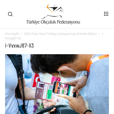
Ana Sayfa
2020 Açık Hava Türkiye Şampiyonası Devam Ediyor
i-
VvxwJ87-X3
i-VvxwJ87-X3