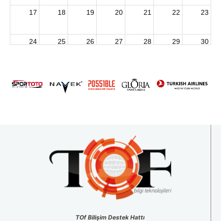
17
18
19
20
21
22
23
24
25
26
27
28
29
30
2026 U15 & U13 Açık Hava Türkiye Şampiyonası
31
1
2
3
4
5
6
TOf Bilişim Destek Hattı