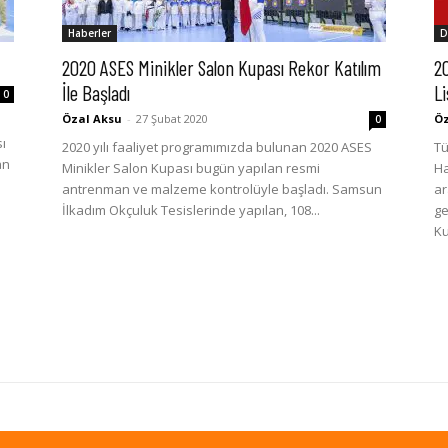
Haberler
D
2020 ASES Minikler Salon Kupası Rekor Katılım
2
İle Başladı
Li
0
Özal Aksu
-
27 Şubat 2020
Öz
0
ı
2020 yılı faaliyet programımızda bulunan 2020 ASES
Tü
an
Minikler Salon Kupası bugün yapılan resmi
Ha
antrenman ve malzeme kontrolüyle başladı. Samsun
ar
İlkadım Okçuluk Tesislerinde yapılan, 108...
ge
Ku