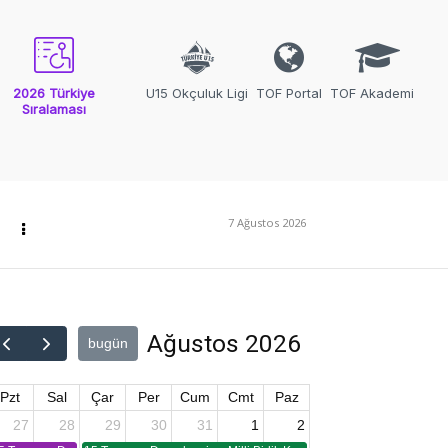
2026 Türkiye
U15 Okçuluk Ligi
TOF Portal
TOF Akademi
Sıralaması
7 Ağustos 2026
Ağustos 2026
bugün
Pzt
Sal
Çar
Per
Cum
Cmt
Paz
27
28
29
30
31
1
2