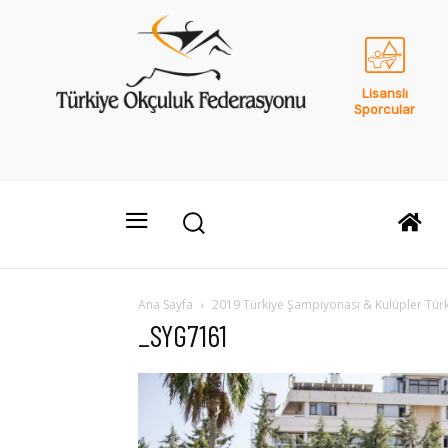
Lisanslı
Sporcular
Ana Sayfa
2019 Türkiye Şampiyonası & Kulüpler Tür
_SYG7161