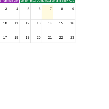
5 Temmuz Demokrasi ve Birlik Kupası (TSP -2)
15 Temmuz Demokrasi ve Milli Birlik Kupası 2. Ayak (TSP 2)
3
4
5
6
7
8
9
10
11
12
13
14
15
16
17
18
19
20
21
22
23
24
25
26
27
28
29
30
2026 U15 & U13 Açık Hava Türkiye Şampiyonası
31
1
2
3
4
5
6