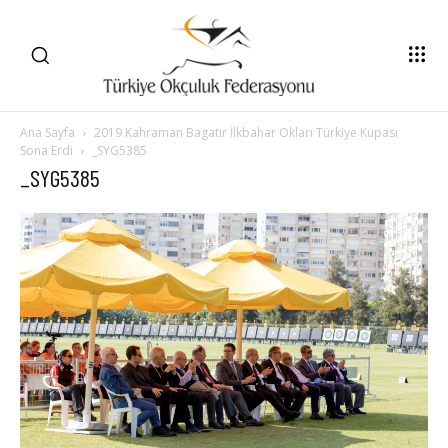
Ana Sayfa
2019 Kahraman Bagatır İlkbahar Okları Türkiye Kupası
Sona Erdi
_SYG5385
_SYG5385