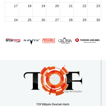
17
18
19
20
21
22
23
24
25
26
27
28
29
30
2026 U15 & U13 Açık Hava Türkiye Şampiyonası
31
1
2
3
4
5
6
TOf Bilişim Destek Hattı