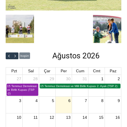
Ağustos 2026
bugün
Pzt
Sal
Çar
Per
Cum
Cmt
Paz
27
28
29
30
31
1
2
15 Temmuz Demokrasi
15 Temmuz Demokrasi ve Milli Birlik Kupası 2. Ayak (TSP 2)
ve Birlik Kupası (TSP
-2)
3
4
5
6
7
8
9
10
11
12
13
14
15
16