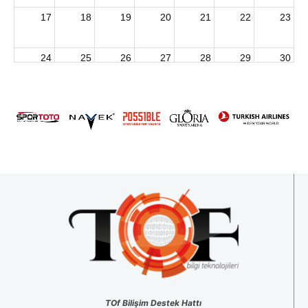
17
18
19
20
21
22
23
24
25
26
27
28
29
30
2026 U15 & U13 Açık Hava Türkiye Şampiyonası
31
1
2
3
4
5
6
TOf Bilişim Destek Hattı