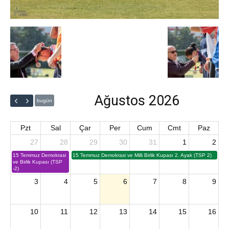
Ağustos 2026
bugün
Pzt
Sal
Çar
Per
Cum
Cmt
Paz
27
28
29
30
31
1
2
15 Temmuz Demokrasi
15 Temmuz Demokrasi ve Milli Birlik Kupası 2. Ayak (TSP 2)
ve Birlik Kupası (TSP
-2)
3
4
5
6
7
8
9
10
11
12
13
14
15
16