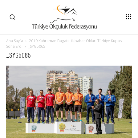
Ana Sayfa
2019 Kahraman Bagatır İlkbahar Okları Türkiye Kupası
Sona Erdi
_SYG5065
_SYG5065