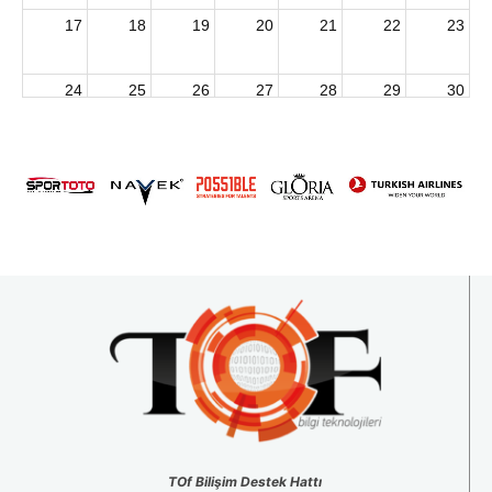
17
18
19
20
21
22
23
24
25
26
27
28
29
30
2026 U15 & U13 Açık Hava Türkiye Şampiyonası
31
1
2
3
4
5
6
TOf Bilişim Destek Hattı