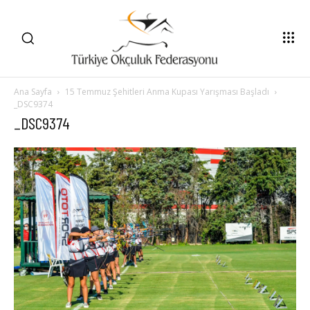
Ana Sayfa
15 Temmuz Şehitleri Anma Kupası Yarışması Başladı
_DSC9374
_DSC9374